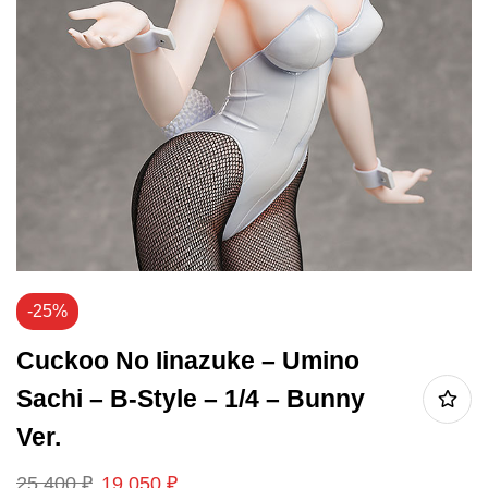
-25%
Cuckoo No Iinazuke – Umino
Sachi – B-Style – 1/4 – Bunny
Ver.
25 400
₽
19 050
₽