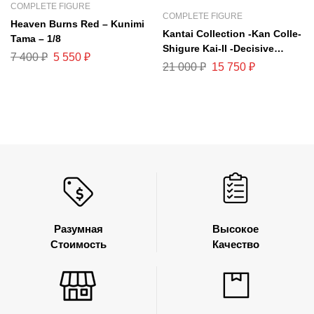
COMPLETE FIGURE
COMPLETE FIGURE
Heaven Burns Red – Kunimi
Kantai Collection -Kan Colle-
Tama – 1/8
Shigure Kai-II -Decisive
7 400
₽
5 550
₽
Battle mode- 1/7
21 000
₽
15 750
₽
Разумная
Высокое
Стоимость
Качество