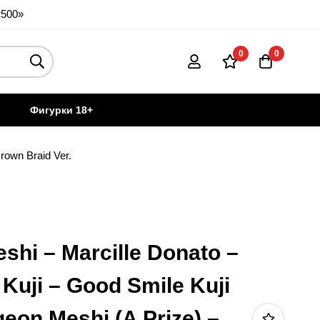
«500»
0
0
Фигурки 18+
rown Braid Ver.
hi – Marcille Donato –
Kuji – Good Smile Kuji
eon Meshi (A Prize) –