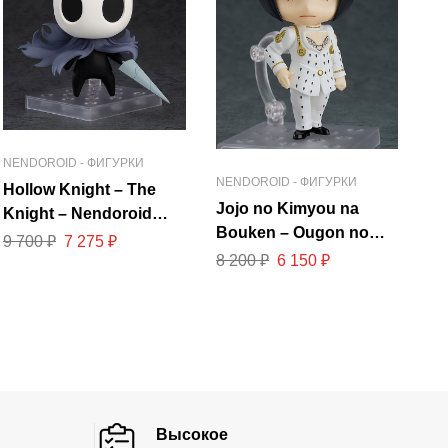
NENDOROID - ФИГУРКИ
NENDOROID - ФИГУРКИ
Hollow Knight – The
Jojo no Kimyou na
Knight – Nendoroid
Bouken – Ougon no
#2195
9 700
₽
7 275
₽
Kaze – Bruno
8 200
₽
6 150
₽
Bucciarati – Nendoroid
#1175
Высокое