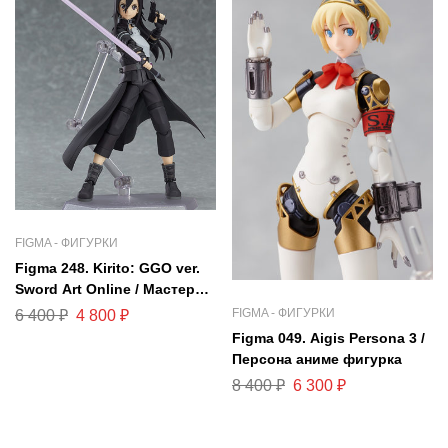
FIGMA - ФИГУРКИ
Figma 248. Kirito: GGO ver.
Sword Art Online / Мастера
меча онлайн Кирито
FIGMA - ФИГУРКИ
6 400
₽
4 800
₽
фигурка
Figma 049. Aigis Persona 3 /
Персона аниме фигурка
8 400
₽
6 300
₽