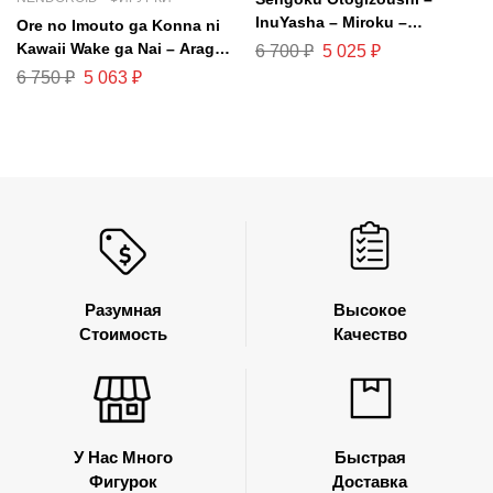
InuYasha – Miroku –
Ore no Imouto ga Konna ni
Nendoroid #1735
Kawaii Wake ga Nai – Aragaki
6 700
₽
5 025
₽
Ayase – Nendoroid – 206
6 750
₽
5 063
₽
Разумная
Высокое
Стоимость
Качество
У Нас Много
Быстрая
Фигурок
Доставка