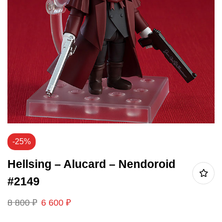
-25%
Hellsing – Alucard – Nendoroid
#2149
8 800
₽
6 600
₽