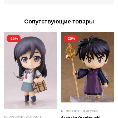
Сопутствующие товары
-25%
-25%
NENDOROID - ФИГУРКИ
Sengoku Otogizoushi –
NENDOROID - ФИГУРКИ