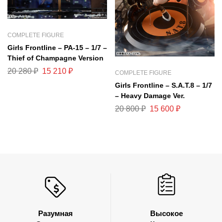
COMPLETE FIGURE
Girls Frontline – PA-15 – 1/7 –
Thief of Champagne Version
20 280
₽
15 210
₽
COMPLETE FIGURE
Girls Frontline – S.A.T.8 – 1/7
– Heavy Damage Ver.
20 800
₽
15 600
₽
Разумная
Высокое