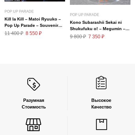
POP UP PARADE
POP UP PARADE
Kill la Kill – Matoi Ryuuko –
Kono Subarashii Sekai ni
Pop Up Parade – Souvenir
Shukufuku o! – Megumin –
Jacket Ver., L
11 400
₽
8 550
₽
Pop Up Parade – Bunny Ver.,
9 800
₽
7 350
₽
L
Разумная
Высокое
Стоимость
Качество