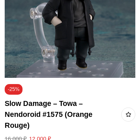
-25%
Slow Damage – Towa –
Nendoroid #1575 (Orange
Rouge)
16 000
₽
12 000
₽