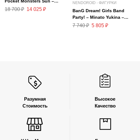
Pocket Monsters Sun –
NENDOROID - ФИГУРКИ
Cosmog – Lilie – Nendoroid
18 700
₽
14 025
₽
BanG Dream! Girls Band
#780
Party! – Minato Yukina –
Nendoroid #1104 – Stage
7 740
₽
5 805
₽
Outfit Ver.
Разумная
Высокое
Стоимость
Качество