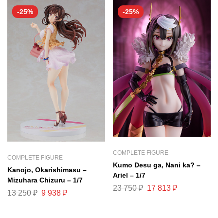
-25%
-25%
COMPLETE FIGURE
COMPLETE FIGURE
Kumo Desu ga, Nani ka? –
Kanojo, Okarishimasu –
Ariel – 1/7
Mizuhara Chizuru – 1/7
23 750
₽
17 813
₽
13 250
₽
9 938
₽