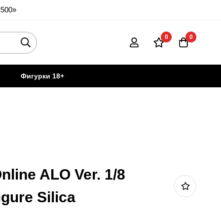
«500»
0
0
Фигурки 18+
nline ALO Ver. 1/8
gure Silica