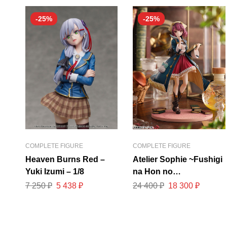
-25%
-25%
COMPLETE FIGURE
COMPLETE FIGURE
Heaven Burns Red –
Atelier Sophie ~Fushigi
Yuki Izumi – 1/8
na Hon no
Renkinjutsushi~ –
7 250
₽
5 438
₽
24 400
₽
18 300
₽
Sophie Neuenmuller –
KT Model+ – 1/7 –
Everyday Ver.