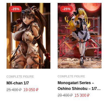
-25%
-25%
COMPLETE FIGURE
COMPLETE FIGURE
Monogatari Series –
MX-chan 1/7
Oshino Shinobu – 1/7 –
25 400
₽
19 050
₽
Maidmade (Miyuki)
20 400
₽
15 300
₽