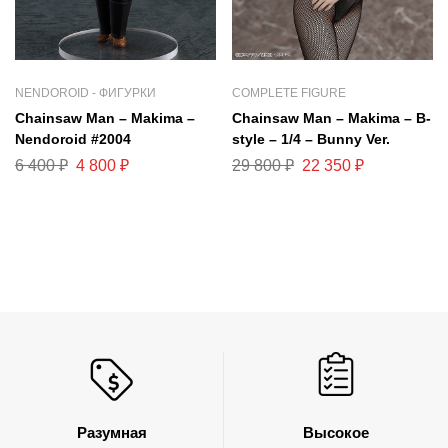
NENDOROID - ФИГУРКИ
COMPLETE FIGURE
Chainsaw Man – Makima –
Chainsaw Man – Makima – B-
Nendoroid #2004
style – 1/4 – Bunny Ver.
6 400
₽
4 800
₽
29 800
₽
22 350
₽
Разумная
Высокое