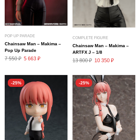
POP UP PARADE
COMPLETE FIGURE
Chainsaw Man – Makima –
Chainsaw Man – Makima –
Pop Up Parade
ARTFX J – 1/8
7 550
₽
5 663
₽
13 800
₽
10 350
₽
-25%
-25%