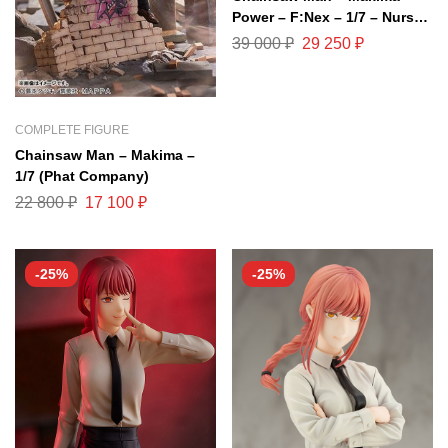
Power – F:Nex – 1/7 – Nurse
Ver.
39 000
₽
29 250
₽
COMPLETE FIGURE
Chainsaw Man – Makima –
1/7 (Phat Company)
22 800
₽
17 100
₽
-25%
-25%