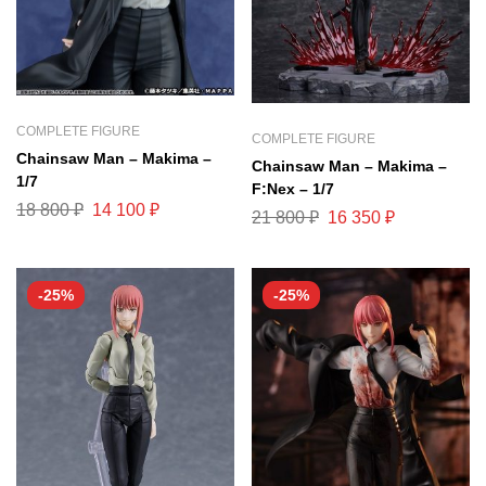
COMPLETE FIGURE
COMPLETE FIGURE
Chainsaw Man – Makima –
Chainsaw Man – Makima –
1/7
F:Nex – 1/7
18 800
₽
14 100
₽
21 800
₽
16 350
₽
-25%
-25%